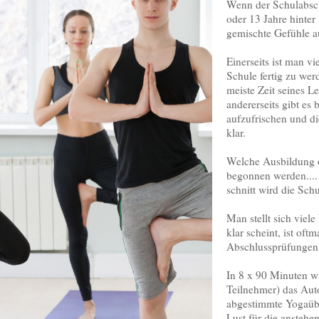
Wenn der Schulabsch
oder 13 Jahre hinter
gemischte Gefühle au
Einerseits ist man vi
Schule fertig zu wer
meiste Zeit seines Le
andererseits gibt es 
aufzufrischen und di
klar.
Welche Ausbildung o
begonnen werden...
schnitt wird die Sch
Man stellt sich viel
klar scheint, ist oft
Abschlussprüfungen 
In 8 x 90 Minuten w
Teilnehmer)
das Aut
abgestimmte Yogaüb
Lust für die ansteh