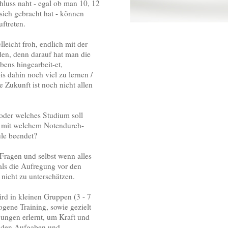
luss naht - egal ob man 10, 12
 sich gebracht hat - können
ftreten.
elleicht froh, endlich mit der
den, denn darauf hat man die
bens hingearbeit-et,
bis dahin noch viel zu lernen /
e Zukunft ist noch nicht allen
der welches Studium soll
. mit welchem Notendurch-
ule beendet?
e Fragen und selbst wenn alles
mals die Aufregung vor den
nicht zu unterschätzen.
ird
in kleinen Gruppen (3 - 7
ogene Training, sowie gezielt
ungen erlernt, um
Kraft und
enden Aufgaben und